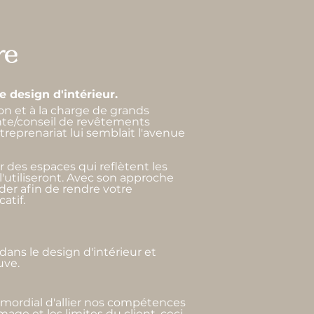
re
 design d'intérieur.
on et à la charge de grands
ente/conseil de revêtements
ntreprenariat lui semblait l'avenue
 des espaces qui reflètent les
l'utiliseront. Avec son approche
der afin de rendre votre
atif.
ans le design d'intérieur et
uve.
 primordial d'allier nos compétences
age et les limites du client, ceci