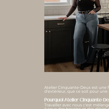
Atelier Cinquante-Deux est une f
d'extérieur, que ce soit pour un
Pourquoi Atelier Cinquante-De
Travailler avec nous c'est mélanger
à ceux des besoins et des désirs d