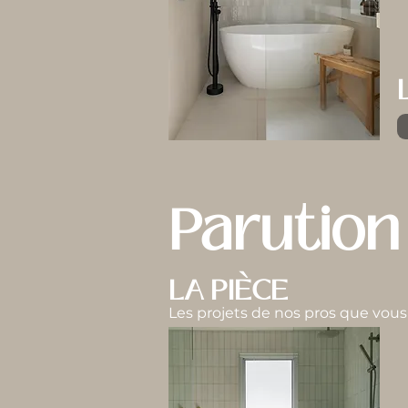
Parution
LA PIÈCE
Les projets de nos pros que vou