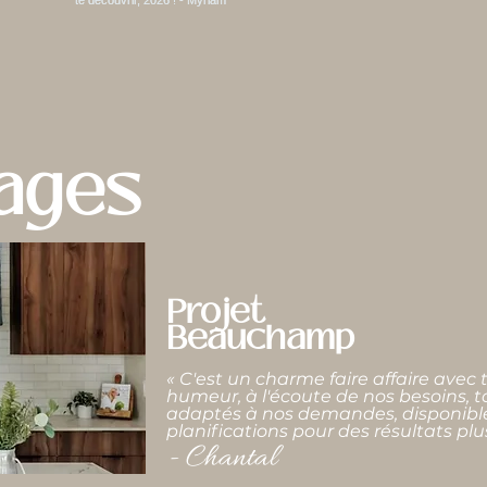
ages
Projet
Beauchamp
« C'est un charme faire affaire avec
humeur, à l'écoute de nos besoins, t
adaptés à nos demandes, disponible
planifications pour des résultats plu
- Chantal